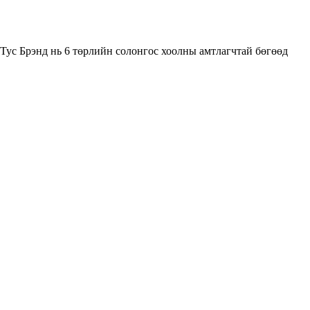
Тус Брэнд нь 6 төрлийн солонгос хоолны амтлагчтай бөгөөд