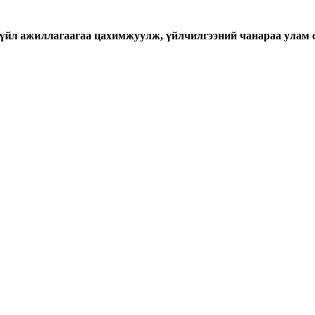
үйл ажиллагаагаа цахимжуулж, үйлчилгээний чанараа улам 