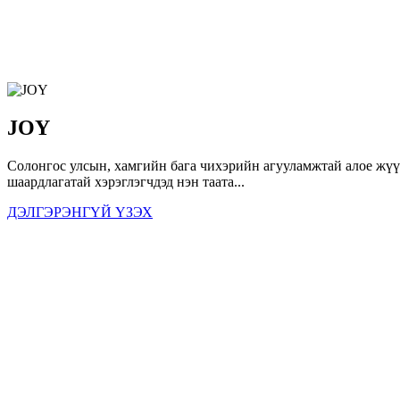
JOY
Солонгос улсын, хамгийн бага чихэрийн агууламжтай алое жүү
шаардлагатай хэрэглэгчдэд нэн таата...
ДЭЛГЭРЭНГҮЙ ҮЗЭХ