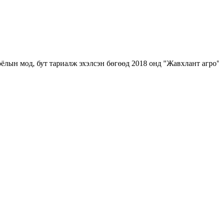
ёлын мод, бут тариалж эхэлсэн бөгөөд 2018 онд "Жавхлант агро