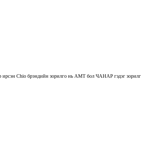
р ирсэн Chio брэндийн зорилго нь АМТ бол ЧАНАР гэдэг зорилго