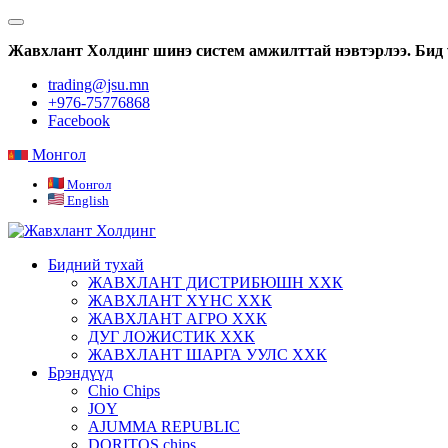
Жавхлант Холдинг шинэ систем амжилттай нэвтэрлээ. Бид 
trading@jsu.mn
+976-75776868
Facebook
Монгол
Монгол
English
Бидний тухай
ЖАВХЛАНТ ДИСТРИБЮШН ХХК
ЖАВХЛАНТ ХҮНС ХХК
ЖАВХЛАНТ АГРО ХХК
ДУГ ЛОЖИСТИК ХХК
ЖАВХЛАНТ ШАРГА УУЛС ХХК
Брэндүүд
Chio Chips
JOY
AJUMMA REPUBLIC
DORITOS chips