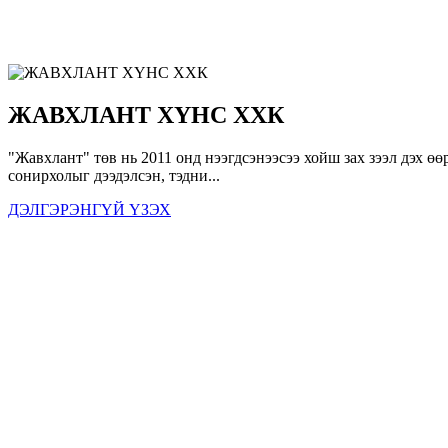
ЖАВХЛАНТ ХҮНС ХХК
"Жавхлант" төв нь 2011 онд нээгдсэнээсээ хойш зах зээл дэх ө
сонирхолыг дээдэлсэн, тэдни...
ДЭЛГЭРЭНГҮЙ ҮЗЭХ