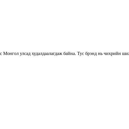
с Монгол улсад худалдаалагдаж байна. Тус брэнд нь чихрийн ши