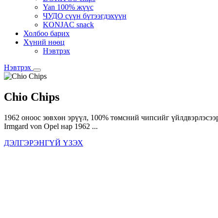
Yan 100% жүүс
ЧУДО сүүн бүтээгдэхүүн
KONJAC snack
Холбоо барих
Хүний нөөц
Нэвтрэх
Нэвтрэх
Chio Chips
1962 оноос зөвхөн эрүүл, 100% төмсний чипсийг үйлдвэрлэсээ
Irmgard von Opel нар 1962 ...
ДЭЛГЭРЭНГҮЙ ҮЗЭХ