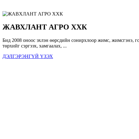
ЖАВХЛАНТ АГРО ХХК
Бид 2008 оноос эхлэн өөрсдийн сонирхлоор жимс, жимсгэнэ, го
төрхийг сэргээх, хамгаалах, ...
ДЭЛГЭРЭНГҮЙ ҮЗЭХ