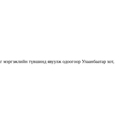
г мэргэжлийн түвшинд явуулж одоогоор Улаанбаатар хот,