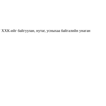
" ХХК-ийг байгуулан, нутаг, усныхаа байгалийн унаган