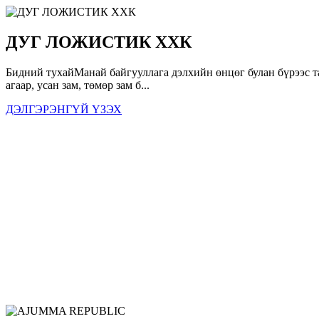
ДУГ ЛОЖИСТИК ХХК
Бидний тухайМанай байгууллага дэлхийн өнцөг булан бүрээс 
агаар, усан зам, төмөр зам б...
ДЭЛГЭРЭНГҮЙ ҮЗЭХ