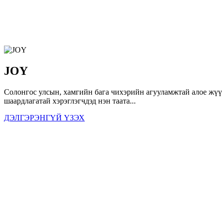
JOY
Солонгос улсын, хамгийн бага чихэрийн агууламжтай алое жүү
шаардлагатай хэрэглэгчдэд нэн таата...
ДЭЛГЭРЭНГҮЙ ҮЗЭХ