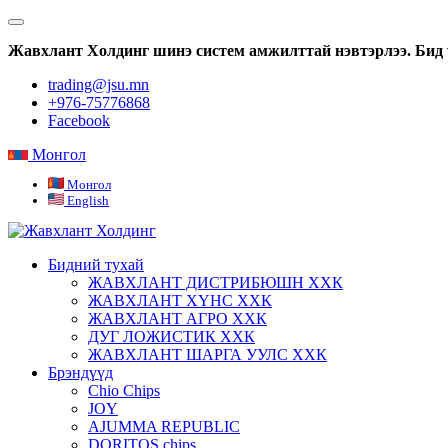
Жавхлант Холдинг шинэ систем амжилттай нэвтэрлээ. Бид 
trading@jsu.mn
+976-75776868
Facebook
Монгол
Монгол
English
Бидний тухай
ЖАВХЛАНТ ДИСТРИБЮШН ХХК
ЖАВХЛАНТ ХҮНС ХХК
ЖАВХЛАНТ АГРО ХХК
ДУГ ЛОЖИСТИК ХХК
ЖАВХЛАНТ ШАРГА УУЛС ХХК
Брэндүүд
Chio Chips
JOY
AJUMMA REPUBLIC
DORITOS chips