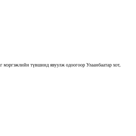
г мэргэжлийн түвшинд явуулж одоогоор Улаанбаатар хот,