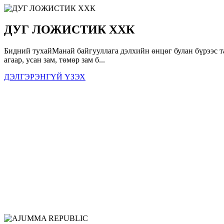
ДУГ ЛОЖИСТИК ХХК
Бидний тухайМанай байгууллага дэлхийн өнцөг булан бүрээс 
агаар, усан зам, төмөр зам б...
ДЭЛГЭРЭНГҮЙ ҮЗЭХ