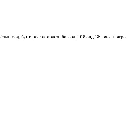
ёлын мод, бут тариалж эхэлсэн бөгөөд 2018 онд "Жавхлант агро