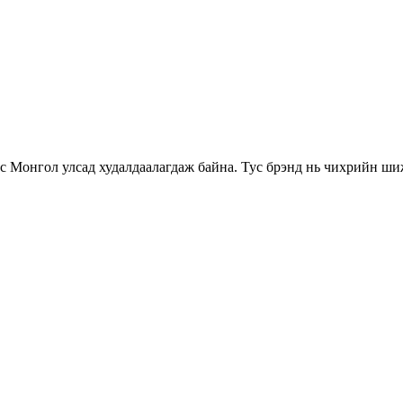
с Монгол улсад худалдаалагдаж байна. Тус брэнд нь чихрийн ши