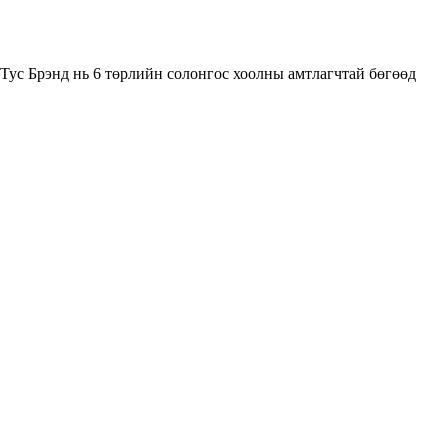
Тус Брэнд нь 6 төрлийн солонгос хоолны амтлагчтай бөгөөд