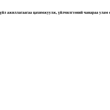
үйл ажиллагаагаа цахимжуулж, үйлчилгээний чанараа улам 