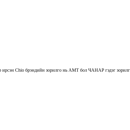
р ирсэн Chio брэндийн зорилго нь АМТ бол ЧАНАР гэдэг зорилго