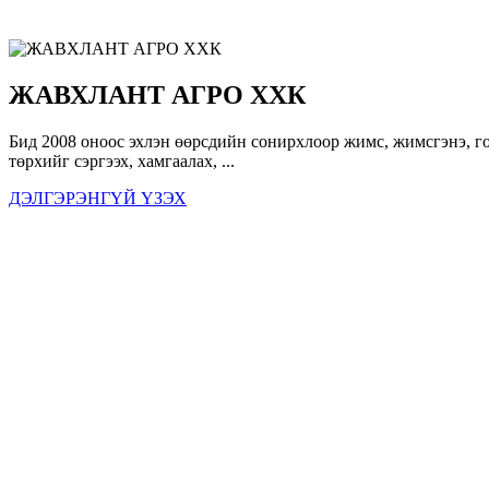
ЖАВХЛАНТ АГРО ХХК
Бид 2008 оноос эхлэн өөрсдийн сонирхлоор жимс, жимсгэнэ, го
төрхийг сэргээх, хамгаалах, ...
ДЭЛГЭРЭНГҮЙ ҮЗЭХ