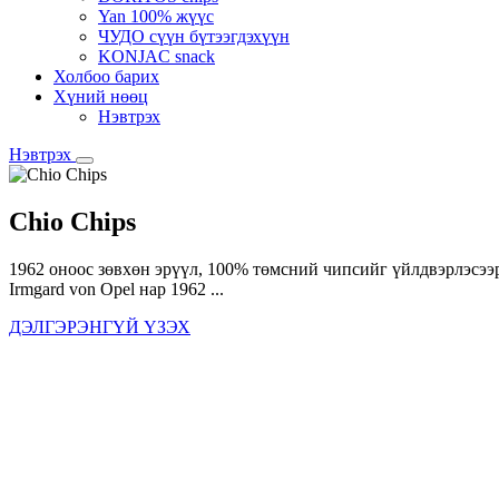
Yan 100% жүүс
ЧУДО сүүн бүтээгдэхүүн
KONJAC snack
Холбоо барих
Хүний нөөц
Нэвтрэх
Нэвтрэх
Chio Chips
1962 оноос зөвхөн эрүүл, 100% төмсний чипсийг үйлдвэрлэсээ
Irmgard von Opel нар 1962 ...
ДЭЛГЭРЭНГҮЙ ҮЗЭХ