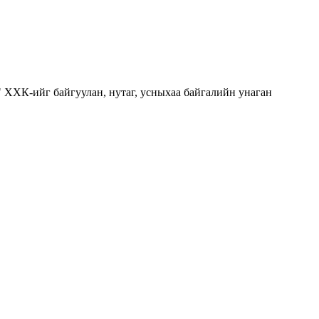
" ХХК-ийг байгуулан, нутаг, усныхаа байгалийн унаган