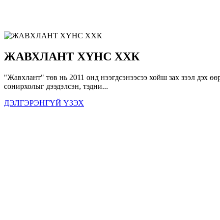
ЖАВХЛАНТ ХҮНС ХХК
"Жавхлант" төв нь 2011 онд нээгдсэнээсээ хойш зах зээл дэх ө
сонирхолыг дээдэлсэн, тэдни...
ДЭЛГЭРЭНГҮЙ ҮЗЭХ